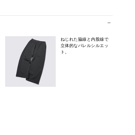
ねじれた脇線と内股線で
立体的なバレルシルエッ
ト。