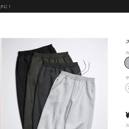
クに！
カ
サ
ユ