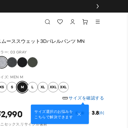
スムーススウェット3Dバレルパンツ MN
ラー: 03 GRAY
イズ: MEN M
XS
S
M
L
XL
XXL
3XL
サイズを確認する
¥2,990
サイズ選択のお悩みを
3.8
(6)
こちらで解決できます
ニセックス,
リサイクル素材