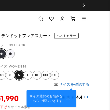
サテンドットフレアスカート
ベストセラー
ラー: 09 BLACK
イズ: WOMEN M
XS
S
M
L
XL
XXL
3XL
サイズを確認する
¥1,990
サイズ選択のお悩みを
4.4
(111)
こちらで解決できます
下げ,
リサイクル素材