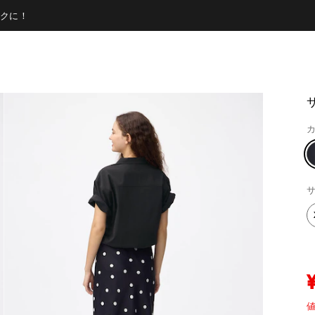
クに！
カ
サ
値