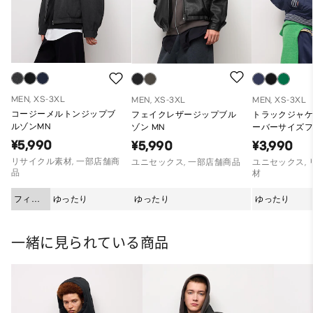
MEN, XS-3XL
MEN, XS-3XL
MEN, XS-3XL
コージーメルトンジップブ
フェイクレザージップブル
トラックジャケ
ルゾンMN
ゾン MN
ーバーサイズ
¥5,990
¥5,990
¥3,990
リサイクル素材, 一部店舗商
ユニセックス, 一部店舗商品
ユニセックス,
品
材
フィッ
ゆったり
ゆったり
ゆったり
ト
一緒に見られている商品