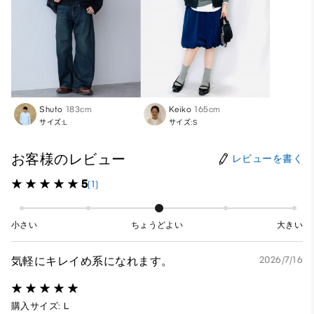
Shuto
183cm
Keiko
165cm
サイズ:L
サイズ:S
お客様のレビュー
レビューを書く
5
(1)
小さい
ちょうどよい
大きい
気軽にキレイめ系になれます。
2026/7/16
購入サイズ: L