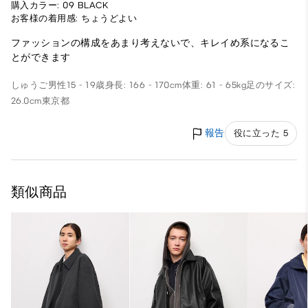
購入カラー: 09 BLACK
お客様の着用感: ちょうどよい
ファッションの構成をあまり考えないで、キレイめ系になるこ
とができます
しゅうご
男性
15 - 19歳
身長: 166 - 170cm
体重: 61 - 65kg
足のサイズ:
26.0cm
東京都
報告
役に立った 5
類似商品