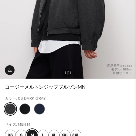
商品番号:360564
モデル: 185cm
1
11
着用サイズ: L
コージーメルトンジップブルゾンMN
カラー: 08 DARK GRAY
サイズ: MEN M
XS
S
M
L
XL
XXL
3XL