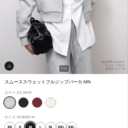
商品番号:360575
モデル: 170cm
1
13
着用サイズ: M
スムーススウェットフルジップパーカ MN
カラー: 03 GRAY
サイズ: WOMEN M
XS
S
M
L
XL
XXL
3XL