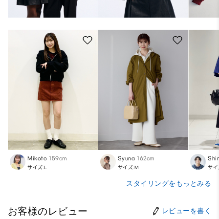
Mikoto
159cm
Syuna
162cm
Shi
サイズ:L
サイズ:M
サイ
スタイリングをもっとみる
お客様のレビュー
レビューを書く