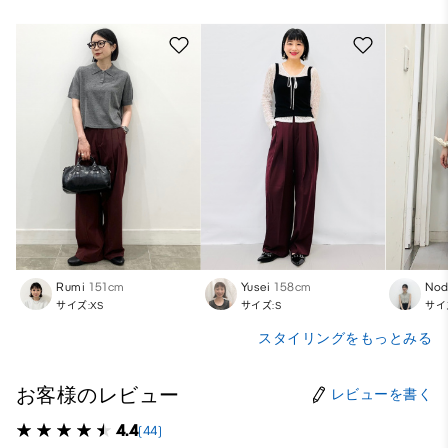
Rumi
151cm
Yusei
158cm
Nod
サイズ:XS
サイズ:S
サイ
スタイリングをもっとみる
お客様のレビュー
レビューを書く
4.4
(44)