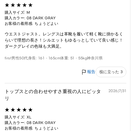
購入サイズ: M
購入カラー: 08 DARK GRAY
お客様の着用感: ちょうどよい
ウエストジャスト。レングスは革靴を履いて軽く靴に掛かるく
らいで理想の長さ！シルエットもゆるっとしていて良い感じ！
ダークグレイの色味も大満足。
first
男性
50代
身長: 161 - 165cm
体重: 51 - 55kg
神奈川県
報告
役に立った 3
トップスとの合わせやすさ重視の人にピッタ
2026/7/31
リ
購入サイズ: XL
購入カラー: 08 DARK GRAY
お客様の着用感: ちょうどよい