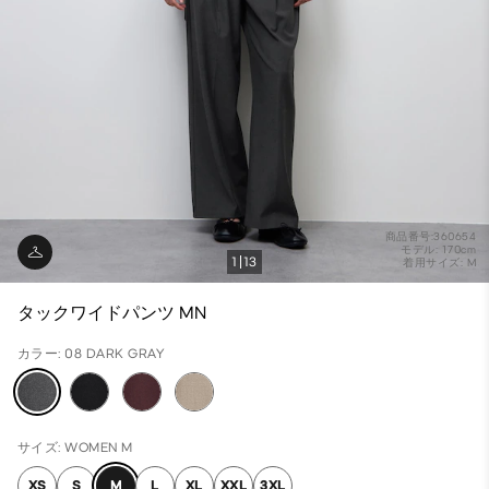
商品番号:360654
モデル: 170cm
1
13
着用サイズ: M
タックワイドパンツ MN
カラー: 08 DARK GRAY
サイズ: WOMEN M
XS
S
M
L
XL
XXL
3XL