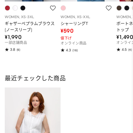
WOMEN, XS-3XL
WOMEN, XS-XXL
WOMEN, 
ギャザーペプラムブラウス
シャーリングT
ボート
(ノースリーブ)
トップ
¥590
¥1,990
¥1,49
値下げ
一部店舗商品
オンライ
オンライン商品
3.8
4.5
(6)
(4)
4.3
(16)
最近チェックした商品