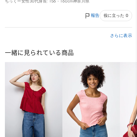
ちっくー
女性
30代
身長: 156 - 160cm
神奈川県
報告
役に立った 0
さらに表示
一緒に見られている商品