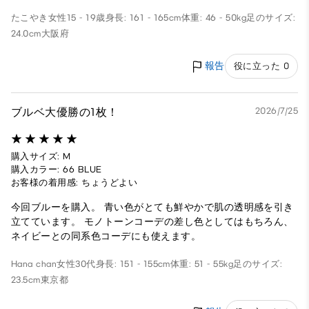
たこやき
女性
15 - 19歳
身長: 161 - 165cm
体重: 46 - 50kg
足のサイズ:
24.0cm
大阪府
報告
役に立った 0
ブルベ大優勝の1枚！
2026/7/25
購入サイズ: M
購入カラー: 66 BLUE
お客様の着用感: ちょうどよい
今回ブルーを購入。 青い色がとても鮮やかで肌の透明感を引き
立てています。 モノトーンコーデの差し色としてはもちろん、
ネイビーとの同系色コーデにも使えます。
Hana chan
女性
30代
身長: 151 - 155cm
体重: 51 - 55kg
足のサイズ:
23.5cm
東京都