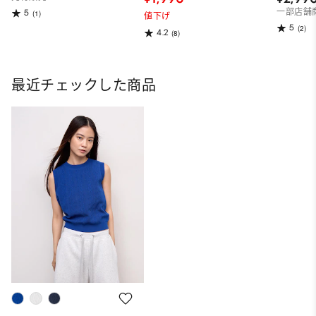
一部店舗
5
(1)
値下げ
5
(2)
4.2
(8)
最近チェックした商品