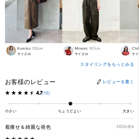
Kumiko
152cm
Minami
157cm
Chi
サイズ:M
サイズ:M
サイ
スタイリングをもっとみる
お客様のレビュー
レビューを書く
4.7
(10)
小さい
ちょうどよい
大きい
着痩せ＆綺麗な発色
2026/8/6