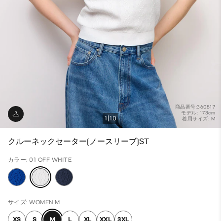
商品番号:360817
モデル: 173cm
1
10
着用サイズ: M
クルーネックセーター(ノースリーブ)ST
カラー: 01 OFF WHITE
サイズ: WOMEN M
XS
S
M
L
XL
XXL
3XL