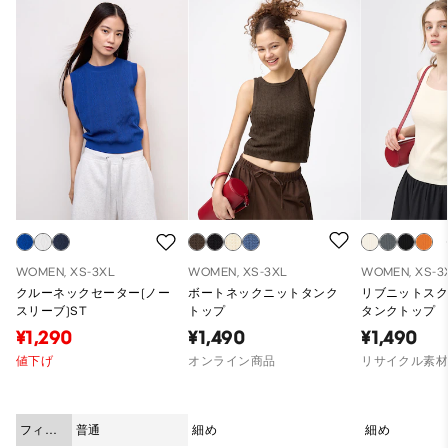
WOMEN, XS-3XL
WOMEN, XS-3XL
WOMEN, XS-3
クルーネックセーター(ノー
ボートネックニットタンク
リブニットス
スリーブ)ST
トップ
タンクトップ
¥1,290
¥1,490
¥1,490
値下げ
オンライン商品
リサイクル素
フィッ
普通
細め
細め