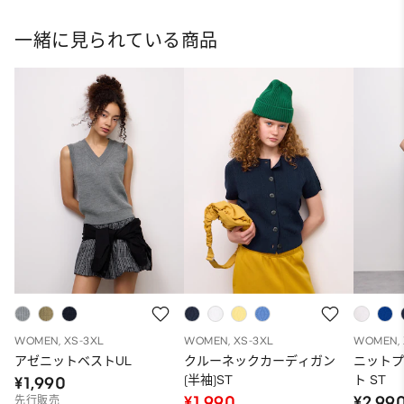
ト
一緒に見られている商品
WOMEN, XS-3XL
WOMEN, XS-3XL
WOMEN, 
アゼニットベストUL
クルーネックカーディガン
ニット
(半袖)ST
ト ST
¥1,990
¥1,990
¥2,99
先行販売