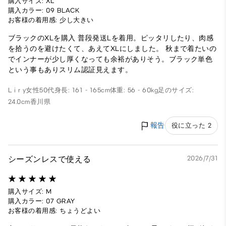
購入サイズ: XL
購入カラー: 09 BLACK
お客様の着用感: 少し大きい
ブラックのXLを購入 普段発送Lを着用。ピッタリしたり、肉感
を拾うのを避けたくて、あえてXLにしました。 秋まで着たいの
でインナーが少し厚くなっても余裕がありそう。ブラック単色
という事もありスリム認証見えます。
L i r y
女性
50代
身長: 161 - 165cm
体重: 56 - 60kg
足のサイズ:
24.0cm
香川県
報告
役に立った 2
シーズンレスで使える
2026/7/31
購入サイズ: M
購入カラー: 07 GRAY
お客様の着用感: ちょうどよい