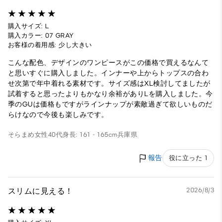
購入サイズ: L
購入カラー: 07 GRAY
お客様の着用感: 少し大きい
こんな配色、デザインのワンピースがこの価格で買えるなんて
と思いすぐに購入しました。インナーや上からトップスの合わ
せ次第で年中着れる素材です。サイズ感はXL検討してましたが
試着すると思ったよりもかなり余裕がありLを購入しました。今
季のGUは価格もですがラインナップが素敵過ぎて欲しいものだ
らけなので今後も楽しみです。
そらまめ
女性
40代
身長: 161 - 165cm
兵庫県
報告
役に立った 1
スリムに見える！
2026/8/3