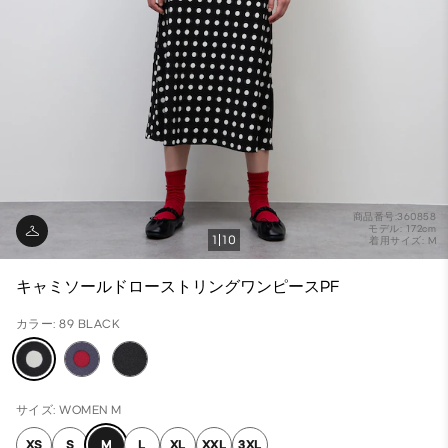
商品番号:360858
モデル: 172cm
1
10
着用サイズ: M
キャミソールドローストリングワンピースPF
カラー: 89 BLACK
サイズ: WOMEN M
XS
S
M
L
XL
XXL
3XL