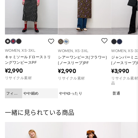
WOMEN, XS-3XL
WOMEN, XS-3XL
WOMEN, XS-3
キャミソールドローストリ
シアーワンピース(フラワー)
ジャンパーミ
ングワンピースPF
(ノースリーブ)PF
(ノースリーブ)
¥2,990
¥2,990
¥3,990
リサイクル素材
リサイクル素材
リサイクル素材
品
フィッ
やや細め
ややゆったり
普通
ト
一緒に見られている商品