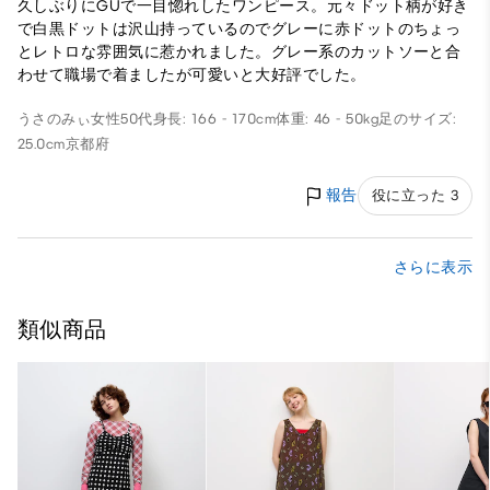
久しぶりにGUで一目惚れしたワンピース。元々ドット柄が好き
で白黒ドットは沢山持っているのでグレーに赤ドットのちょっ
とレトロな雰囲気に惹かれました。グレー系のカットソーと合
わせて職場で着ましたが可愛いと大好評でした。
うさのみぃ
女性
50代
身長: 166 - 170cm
体重: 46 - 50kg
足のサイズ:
25.0cm
京都府
報告
役に立った 3
さらに表示
類似商品