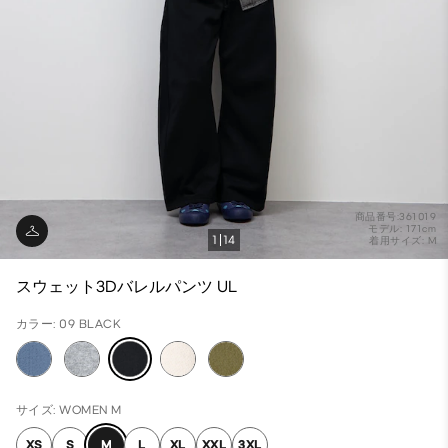
商品番号:361019
モデル: 171cm
1
14
着用サイズ: M
スウェット3Dバレルパンツ UL
カラー: 09 BLACK
サイズ: WOMEN M
XS
S
M
L
XL
XXL
3XL