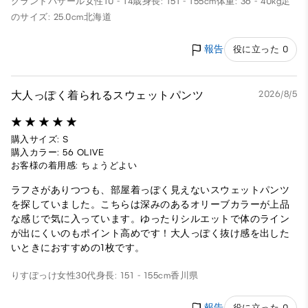
グランドバザール
女性
10 - 14歳
身長: 151 - 155cm
体重: 36 - 40kg
足
のサイズ: 25.0cm
北海道
報告
役に立った 0
大人っぽく着られるスウェットパンツ
2026/8/5
購入サイズ: S
購入カラー: 56 OLIVE
お客様の着用感: ちょうどよい
ラフさがありつつも、部屋着っぽく見えないスウェットパンツ
を探していました。こちらは深みのあるオリーブカラーが上品
な感じで気に入っています。ゆったりシルエットで体のライン
が出にくいのもポイント高めです！大人っぽく抜け感を出した
いときにおすすめの1枚です。
りすぽっけ
女性
30代
身長: 151 - 155cm
香川県
報告
役に立った 0