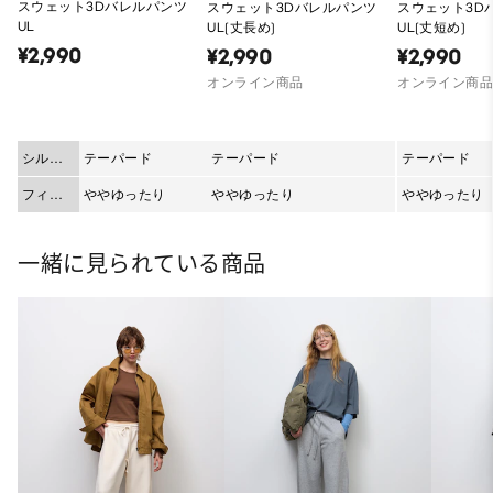
スウェット3Dバレルパンツ
スウェット3Dバレルパンツ
スウェット3D
UL
UL(丈長め)
UL(丈短め)
¥2,990
¥2,990
¥2,990
オンライン商品
オンライン商
シルエ
テーパード
テーパード
テーパード
ット
フィッ
ややゆったり
ややゆったり
ややゆったり
ト
一緒に見られている商品