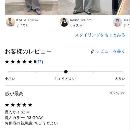
Kozue
173cm
Keika
160cm
Yur
サイズ:L
サイズ:M
サイ
スタイリングをもっとみる
お客様のレビュー
レビューを書く
5
(17)
小さい
ちょうどよい
大きい
形が最高
2026/8/6
購入サイズ: M
購入カラー: 03 GRAY
お客様の着用感: ちょうどよい