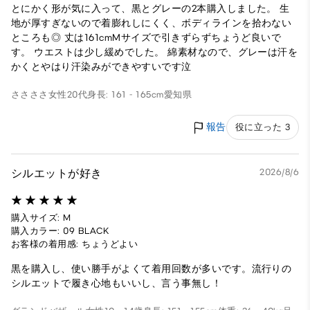
とにかく形が気に入って、黒とグレーの2本購入しました。 生
地が厚すぎないので着膨れしにくく、ボディラインを拾わない
ところも◎ 丈は161cmMサイズで引きずらずちょうど良いで
す。 ウエストは少し緩めでした。 綿素材なので、グレーは汗を
かくとやはり汗染みができやすいです泣
ささささ
女性
20代
身長: 161 - 165cm
愛知県
報告
役に立った 3
シルエットが好き
2026/8/6
購入サイズ: M
購入カラー: 09 BLACK
お客様の着用感: ちょうどよい
黒を購入し、使い勝手がよくて着用回数が多いです。流行りの
シルエットで履き心地もいいし、言う事無し！