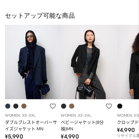
セットアップ可能な商品
WOMEN, XS-3XL
WOMEN, XS-3XL
WOMEN, XS
ダブルブレストオーバーサ
ベビージャケット(8分
クロップド
イズジャケット MN
袖)MN
¥4,990
¥5,990
¥4,990
リサイクル素