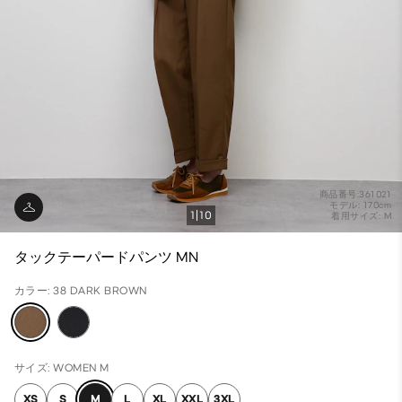
商品番号:361021
モデル: 170cm
1
10
着用サイズ: M
タックテーパードパンツ MN
カラー: 38 DARK BROWN
サイズ: WOMEN M
XS
S
M
L
XL
XXL
3XL