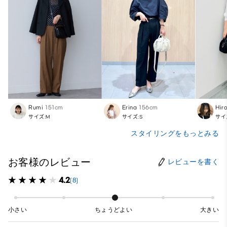
Rumi
151cm
Erina
156cm
Hir
サイズ:M
サイズ:S
サイ
スタイリングをもっとみる
お客様のレビュー
レビューを書く
4.2
(8)
小さい
ちょうどよい
大きい