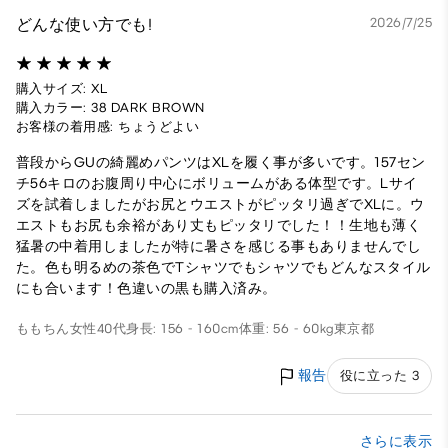
どんな使い方でも!
2026/7/25
購入サイズ: XL
購入カラー: 38 DARK BROWN
お客様の着用感: ちょうどよい
普段からGUの綺麗めパンツはXLを履く事が多いです。157セン
チ56キロのお腹周り中心にボリュームがある体型です。Lサイ
ズを試着しましたがお尻とウエストがピッタリ過ぎでXLに。ウ
エストもお尻も余裕があり丈もピッタリでした！！生地も薄く
猛暑の中着用しましたが特に暑さを感じる事もありませんでし
た。色も明るめの茶色でTシャツでもシャツでもどんなスタイル
にも合います！色違いの黒も購入済み。
ももちん
女性
40代
身長: 156 - 160cm
体重: 56 - 60kg
東京都
報告
役に立った 3
さらに表示