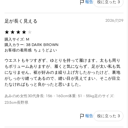
報告
役に立った 3
足が長く見える
2026/7/29
購入サイズ: M
購入カラー: 38 DARK BROWN
お客様の着用感: ちょうどよい
ウエストもキツすぎず、ゆとりを持って履けます。太もも周り
もボリュームありますが、履くと気にならず、足が太い私も気
になりません。裾が好みのま繰り上げ方したかったけど、裏地
がしっかり縫ってあるので、縫い目が見えてまい、そこが目立
たなければもっと良かったと思いました。
あみのめ
女性
30代
身長: 156 - 160cm
体重: 51 - 55kg
足のサイズ:
23.5cm
長野県
報告
役に立った 3