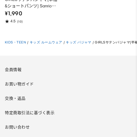
&ショートパンツ) Sanrio
characters
¥1,990
4.5
(10)
KIDS・TEEN
/
キッズ ルームウェア
/
キッズ パジャマ
/
GIRLSサテンパジャマ(半袖&シ
会員情報
お買い物ガイド
交換・返品
特定商取引法に基づく表示
お問い合わせ