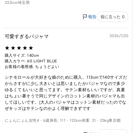
23.0cm
埼玉県
報告
役に立った 0
可愛すぎるパジャマ
2026/7/30
購入サイズ: 140cm
購入カラー: 60 LIGHT BLUE
お客様の着用感: ちょうどよい
シナモロールが大好きな娘のために購入。113cmで140サイズだ
からさすがに少し大きいとは思いましたがパジャマなので多少
ゆるくてもいいと思ってます。サテン素材もいいですが、真夏
はちょい暑そうで同じデザインのコットン素材のパジャマも出
してほしいです。(大人のパジャマはコットン素材だったのでな
ぜキッズはサテンなのかよく理解できずです
にょんにょん
女性
4 - 6歳
身長: 111 - 120cm
体重: 21 - 25kg
東京都