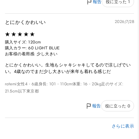
報告
役に立った 1
とにかくかわいい
2026/7/28
購入サイズ: 120cm
購入カラー: 60 LIGHT BLUE
お客様の着用感: 少し大きい
とにかくかわいい。生地もシャキシャキしてるので涼しげでい
い。4歳なのでまだ少し大きいが来年も着れる感じだ
ratemi
女性
4 - 6歳
身長: 101 - 110cm
体重: 16 - 20kg
足のサイズ:
21.5cm以下
東京都
報告
役に立った 0
さらに表示