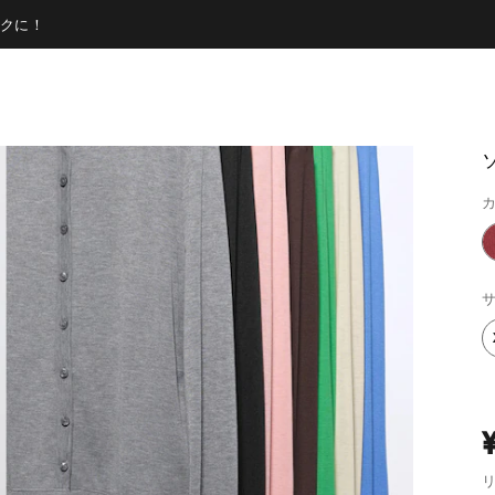
クに！
カ
サ