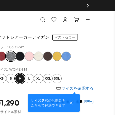
ソフトシアーカーディガン
ベストセラー
ラー: 06 GRAY
イズ: WOMEN M
XS
S
M
L
XL
XXL
3XL
サイズを確認する
¥1,290
サイズ選択のお悩みを
4.5
(999+)
こちらで解決できます
リサイクル素材