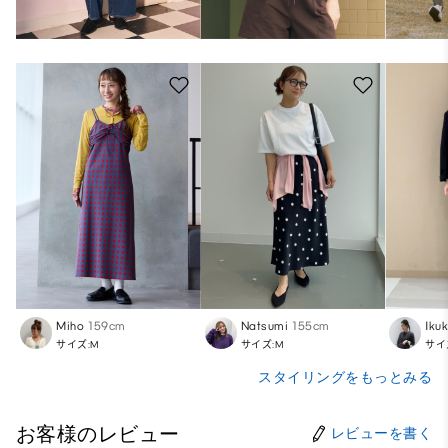
Miho
159cm
Natsumi
155cm
Iku
サイズ:M
サイズ:M
サイ
スタイリングをもっとみる
お客様のレビュー
レビューを書く