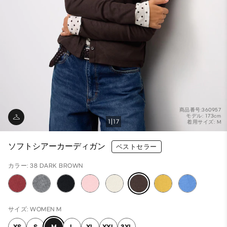
商品番号:360957
モデル: 173cm
1
17
着用サイズ: M
ソフトシアーカーディガン
ベストセラー
カラー: 38 DARK BROWN
サイズ: WOMEN M
XS
S
M
L
XL
XXL
3XL