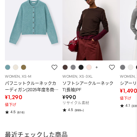
WOMEN, XS-M
WOMEN, XS-3XL
WOMEN, 
パフニットクルーネックカ
ソフトシアークルーネック
シアー
ーディガン(2025年度冬商
T(長袖)PF
¥1,49
品)
¥1,290
¥990
値下げ
リサイクル素材
値下げ
4.1
(33
4.5
(999+)
4.5
(616)
最近チェックした商品