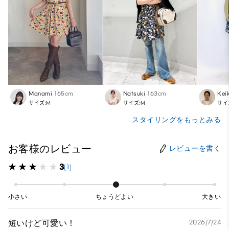
Manami
165cm
Natsuki
163cm
Kei
サイズ:M
サイズ:M
サイ
スタイリングをもっとみる
お客様のレビュー
レビューを書く
3
(1)
小さい
ちょうどよい
大きい
短いけど可愛い！
2026/7/24