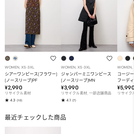
WOMEN, XS-3XL
WOMEN, XS-3XL
WOMEN, 
シアーワンピース(フラワー)
ジャンパーミニワンピース
コージ
(ノースリーブ)PF
(ノースリーブ)MN
フーディ
¥2,990
¥3,990
¥5,99
リサイクル素材
リサイクル素材, 一部店舗商品
リサイク
4.3
4.1
(10)
(7)
最近チェックした商品