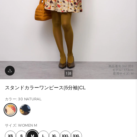
商品番号:361203
モデル: 173cm
1
8
着用サイズ: M
スタンドカラーワンピース(5分袖)CL
カラー: 30 NATURAL
サイズ: WOMEN M
XS
S
M
L
XL
XXL
3XL