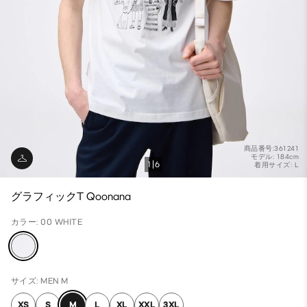
商品番号:361241
モデル: 184cm
1
6
着用サイズ: L
グラフィックT Qoonana
カラー: 00 WHITE
サイズ: MEN M
XS
S
M
L
XL
XXL
3XL