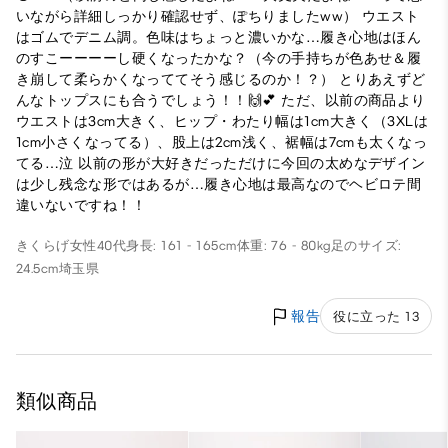
いながら詳細しっかり確認せず、ぽちりましたww） ウエスト
はゴムでデニム調。色味はちょっと濃いかな…履き心地はほん
のすこーーーーし硬くなったかな？（今の手持ちが色あせ＆履
き崩して柔らかくなっててそう感じるのか！？） とりあえずど
んなトップスにも合うでしょう！！🙌💕 ただ、以前の商品より
ウエストは3cm大きく、ヒップ・わたり幅は1cm大きく（3XLは
1cm小さくなってる）、股上は2cm浅く、裾幅は7cmも太くなっ
てる…泣 以前の形が大好きだっただけに今回の太めなデザイン
は少し残念な形ではあるが…履き心地は最高なのでヘビロテ間
違いないですね！！
きくらげ
女性
40代
身長: 161 - 165cm
体重: 76 - 80kg
足のサイズ:
24.5cm
埼玉県
報告
役に立った 13
類似商品