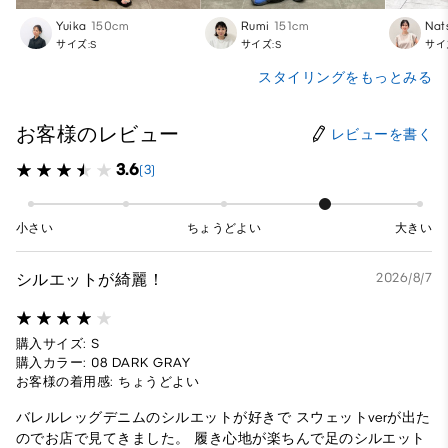
Yuika
150cm
Rumi
151cm
Nat
サイズ:S
サイズ:S
サイ
スタイリングをもっとみる
お客様のレビュー
レビューを書く
3.6
(3)
小さい
ちょうどよい
大きい
シルエットが綺麗！
2026/8/7
購入サイズ: S
購入カラー: 08 DARK GRAY
お客様の着用感: ちょうどよい
バレルレッグデニムのシルエットが好きで スウェットverが出た
のでお店で見てきました。 履き心地が楽ちんで足のシルエット