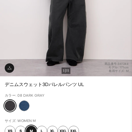
商品番号:361244
モデル: 171cm
1
11
着用サイズ: M
デニムスウェット3Dバレルパンツ UL
カラー: 08 DARK GRAY
サイズ: WOMEN M
XS
S
M
L
XL
XXL
3XL