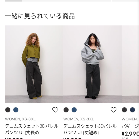
ト
一緒に見られている商品
WOMEN, XS-3XL
WOMEN, XS-3XL
WOMEN, 
デニムスウェット3Dバレル
デニムスウェット3Dバレル
バギージ
パンツ UL(丈長め)
パンツ UL(丈短め)
¥2,99