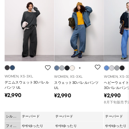
WOMEN, XS-3XL
WOMEN, XS-3XL
WOMEN, XS-3
デニムスウェット3Dバレル
スウェット3Dバレルパンツ
ヘビーウェイ
パンツ UL
UL
3Dバレルパン
¥2,990
¥2,990
¥2,990
8月下旬販売予
シルエ
テーパード
テーパード
テーパード
ット
フィッ
ややゆったり
ややゆったり
ややゆったり