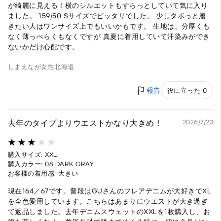
が綺麗に見える！横のシルエットもすらっとしていて気に入り
ました。 159/50 Sサイズでピッタリでした。 少しタボっと履
きたい人はワンサイズ上でもいいかもです。 生地は、分厚くも
なく薄っぺらくもなくですが 真夏に着用していて汗染みができ
ないかだけ心配です。
しまえなが
女性
北海道
報告
役に立った 0
去年のタイプよりウエストかなり大きめ！
2026/7/23
購入サイズ: XXL
購入カラー: 08 DARK GRAY
お客様の着用感: 大きい
現在164／67です。普段はGUさんのフレアデニムが大好きでXL
を全色愛用しています。こちらはあまりにウエストが大き過ぎ
て返品しました。去年デニムスウェットのXXLを1枚購入し、お