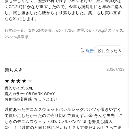
腹も苦しくなく、整形外科で膝までめくる時や、紐に金具がな
くCTの時にかなり重宝したので、今年も病院用にと早めに購入
し、試し履きしたら腰からずり落ちました。笑。もし買い直す
ならXLにします。
れすぽーる。
女性
50代
身長: 166 - 170cm
体重: 66 - 70kg
足のサイズ:
25.5cm
兵庫県
報告
役に立った 5
楽ちん♪
2026/7/22
購入サイズ: XXL
購入カラー: 08 DARK GRAY
お客様の着用感: ちょうどよい
以前あったデニムスウェットバレルレッグパンツが履きやすく
て買い足したかったのに売り切れで買えず…😭 そんな矢先、こ
ちらのデニムスウェット3Dバレルパンツ ULを発見し購入
😍！！（以前のと同じ感じだよね！？大丈夫だよね！？って思