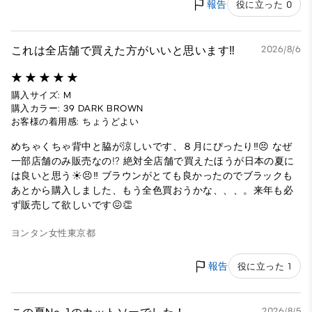
報告
役に立った 0
これは全店舗で買えた方がいいと思います‼️
2026/8/6
購入サイズ: M
購入カラー: 39 DARK BROWN
お客様の着用感: ちょうどよい
めちゃくちゃ背中と脇が涼しいです、８月にぴったり‼️😣 なぜ
一部店舗のみ販売なの⁉️ 絶対全店舗で買えたほうが日本の夏に
は良いと思う☀️😣‼️ ブラウンがとても良かったのでブラックも
あとから購入しました、もう全色買おうかな、、、。来年も必
ず販売して欲しいです😖👏
ヨンタン
女性
東京都
報告
役に立った 1
2026/8/5