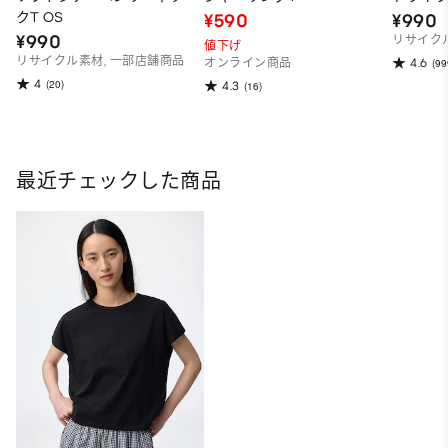
クT OS
¥590
¥990
¥990
リサイク
値下げ
リサイクル素材, 一部店舗商品
4.6
オンライン商品
(99
4
(20)
4.3
(16)
最近チェックした商品