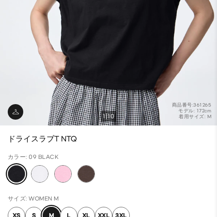
商品番号:361265
モデル: 172cm
1
10
着用サイズ: M
ドライスラブT NTQ
カラー: 09 BLACK
サイズ: WOMEN M
XS
S
M
L
XL
XXL
3XL