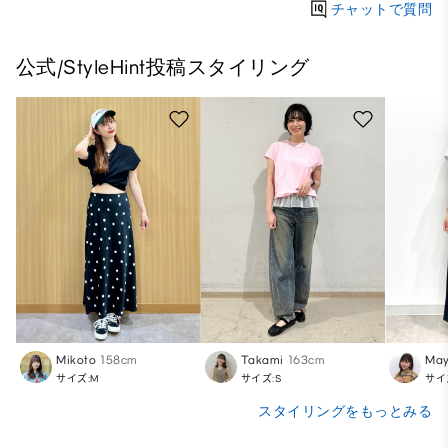
チャットで質問
公式/StyleHint投稿スタイリング
Mikoto
158cm
Takami
163cm
Ma
サイズ:M
サイズ:S
サイ
スタイリングをもっとみる