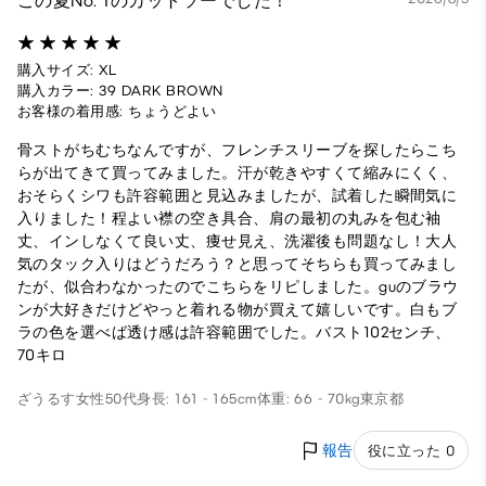
この夏No. 1のカットソーでした！
購入サイズ: XL
購入カラー: 39 DARK BROWN
お客様の着用感: ちょうどよい
骨ストがちむちなんですが、フレンチスリーブを探したらこち
らが出てきて買ってみました。汗が乾きやすくて縮みにくく、
おそらくシワも許容範囲と見込みましたが、試着した瞬間気に
入りました！程よい襟の空き具合、肩の最初の丸みを包む袖
丈、インしなくて良い丈、痩せ見え、洗濯後も問題なし！大人
気のタック入りはどうだろう？と思ってそちらも買ってみまし
たが、似合わなかったのでこちらをリピしました。guのブラウ
ンが大好きだけどやっと着れる物が買えて嬉しいです。白もブ
ラの色を選べば透け感は許容範囲でした。バスト102センチ、
70キロ
ざうるす
女性
50代
身長: 161 - 165cm
体重: 66 - 70kg
東京都
報告
役に立った 0