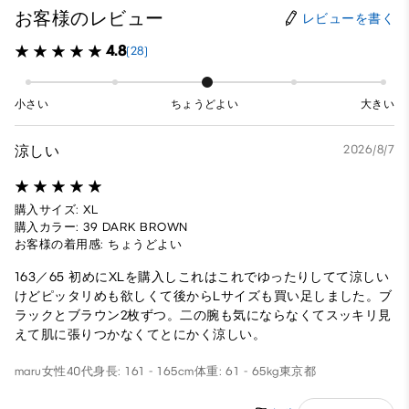
お客様のレビュー
レビューを書く
4.8
(28)
小さい
ちょうどよい
大きい
涼しい
2026/8/7
購入サイズ: XL
購入カラー: 39 DARK BROWN
お客様の着用感: ちょうどよい
163／65 初めにXLを購入しこれはこれでゆったりしてて涼しい
けどピッタリめも欲しくて後からLサイズも買い足しました。ブ
ラックとブラウン2枚ずつ。二の腕も気にならなくてスッキリ見
えて肌に張りつかなくてとにかく涼しい。
maru
女性
40代
身長: 161 - 165cm
体重: 61 - 65kg
東京都