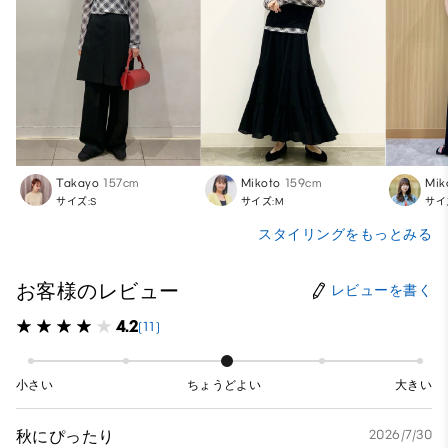
Takayo
157cm
Mikoto
159cm
Mik
サイズ:S
サイズ:M
サイ
スタイリングをもっとみる
お客様のレビュー
レビューを書く
4.2
(11)
小さい
ちょうどよい
大きい
秋にぴったり
2026/7/30