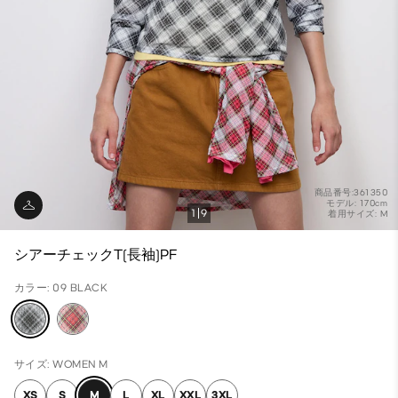
商品番号:361350
モデル: 170cm
1
9
着用サイズ: M
シアーチェックT(長袖)PF
カラー: 09 BLACK
サイズ: WOMEN M
XS
S
M
L
XL
XXL
3XL