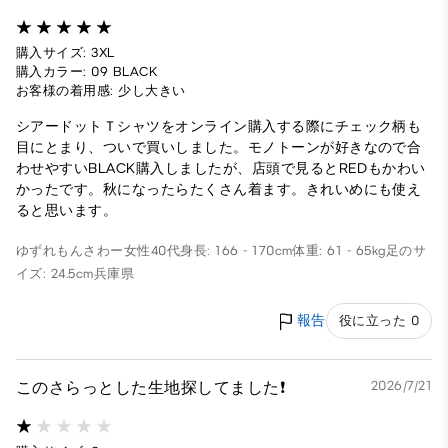
購入サイズ: 3XL
購入カラー: 09 BLACK
お客様の着用感: 少し大きい
シアードットＴシャツをオンライン購入する際にチェック柄も
目にとまり、ついで買いしました。モノトーンが好きなので合
わせやすいBLACK購入しましたが、店頭で見るとREDもかわい
かったです。秋になったらたくさん着ます。きれいめにも使え
ると思います。
ゆずれもんさわー
女性
40代
身長: 166 - 170cm
体重: 61 - 65kg
足のサ
イズ: 24.5cm
兵庫県
報告
役に立った 0
このさらっとした生地探してました❗
2026/7/21