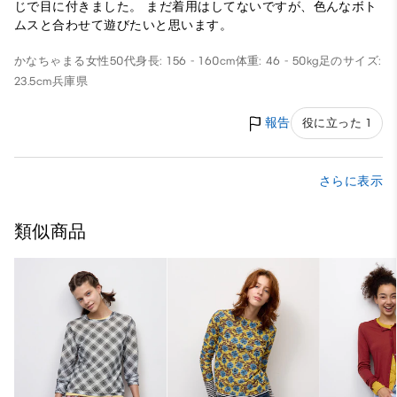
じで目に付きました。 まだ着用はしてないですが、色んなボト
ムスと合わせて遊びたいと思います。
かなちゃまる
女性
50代
身長: 156 - 160cm
体重: 46 - 50kg
足のサイズ:
23.5cm
兵庫県
報告
役に立った 1
さらに表示
類似商品