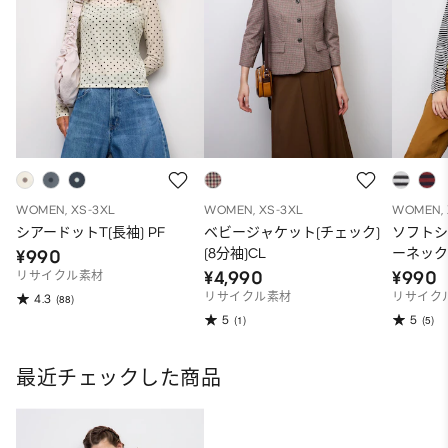
WOMEN, XS-3XL
WOMEN, XS-3XL
WOMEN, 
シアードットT(長袖) PF
ベビージャケット(チェック)
ソフトシ
(8分袖)CL
ーネックT
¥990
¥4,990
¥990
リサイクル素材
リサイクル素材
リサイク
4.3
(88)
5
5
(1)
(5)
最近チェックした商品