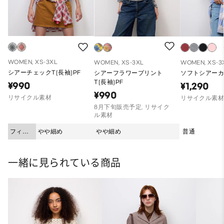
WOMEN, XS-3XL
WOMEN, XS-3XL
WOMEN, XS-3
シアーチェックT(長袖)PF
シアーフラワープリント
ソフトシアー
T(長袖)PF
¥990
¥1,290
¥990
リサイクル素材
リサイクル素
8月下旬販売予定, リサイク
ル素材
フィッ
やや細め
やや細め
普通
ト
一緒に見られている商品