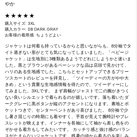
やか
購入サイズ: 3XL
購入カラー: 08 DARK GRAY
お客様の着用感: ちょうどよい
ジャケットは何着も持っているからと思いながらも、8分袖でタ
イト過ぎない形がとても気になってしまいました。「ベビージ
ャケット」は生地別に3種類あるようでどれにしようかと迷いま
した。黒とブラウンがあるベーシックな品は店頭で見かけて、
ハリのある生地感でした。こちらとセットアップできるプリー
ツスカートのレビューを拝見し、「ツイーディーの方がやや大
きめ」という貴重な生地感情報を得たので、ツイーディーにし
てみました。3XLです。 まず肩幅がジャストで二の腕がきつく
ない良いシルエットで着られるのが嬉しいです。落ち着いたダ
ークグレーに黒ボタンが縦のアクセントになります。裏地とポ
ケットつきで、センターベントがあり喜びました。 8分袖で少
し暑さ混じりの時期にも着やすく、手首が見えて腕時計やブレ
スレットが映えます。インナーを長袖にして袖から差し色をの
ぞかせる着方もしてみたいです。 カッチリ感と抜け感のバラン
スがたまらないジャケットです。残暑の頃から着るのを楽しみ