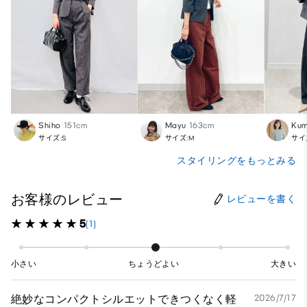
Shiho
151cm
Mayu
163cm
Kum
サイズ:S
サイズ:M
サイ
スタイリングをもっとみる
お客様のレビュー
レビューを書く
5
(1)
小さい
ちょうどよい
大きい
絶妙なコンパクトシルエットできつくなく軽
2026/7/17