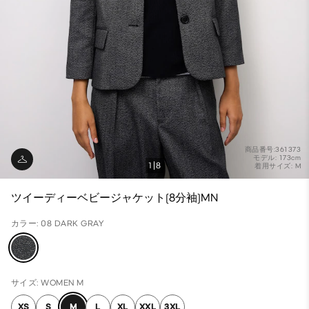
商品番号:361373
モデル: 173cm
1
8
着用サイズ: M
ツイーディーベビージャケット(8分袖)MN
カラー: 08 DARK GRAY
サイズ: WOMEN M
XS
S
M
L
XL
XXL
3XL