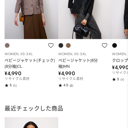
WOMEN, XS-3XL
WOMEN, XS-3XL
WOMEN, 
ベビージャケット(チェック)
ベビージャケット(8分
クロップ
(8分袖)CL
袖)MN
¥4,99
¥4,990
¥4,990
リサイク
リサイクル素材
リサイクル素材
5
(1)
5
4.5
(1)
(2)
最近チェックした商品