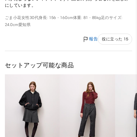
にしています。
ごま小花
女性
30代
身長: 156 - 160cm
体重: 81 - 85kg
足のサイズ:
24.0cm
愛知県
報告
役に立った 15
セットアップ可能な商品