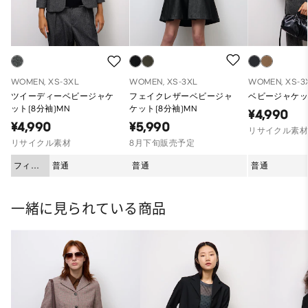
WOMEN, XS-3XL
WOMEN, XS-3XL
WOMEN, XS-3
ツイーディーベビージャケ
フェイクレザーベビージャ
ベビージャケット
ット(8分袖)MN
ケット(8分袖)MN
¥4,990
¥4,990
¥5,990
リサイクル素
リサイクル素材
8月下旬販売予定
フィッ
普通
普通
普通
ト
一緒に見られている商品