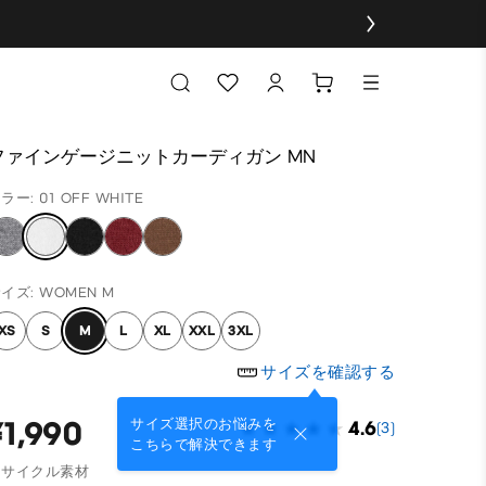
ファインゲージニットカーディガン MN
ラー: 01 OFF WHITE
イズ: WOMEN M
XS
S
M
L
XL
XXL
3XL
サイズを確認する
¥1,990
サイズ選択のお悩みを
4.6
(3)
こちらで解決できます
リサイクル素材