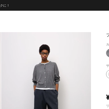
クに！
カ
サ