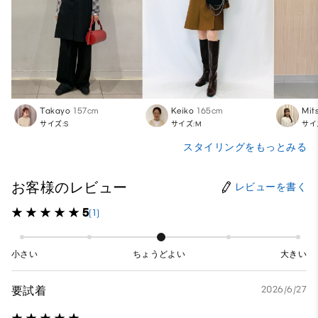
Takayo
157cm
Keiko
165cm
Mit
サイズ:S
サイズ:M
サイ
スタイリングをもっとみる
お客様のレビュー
レビューを書く
5
(1)
小さい
ちょうどよい
大きい
要試着
2026/6/27