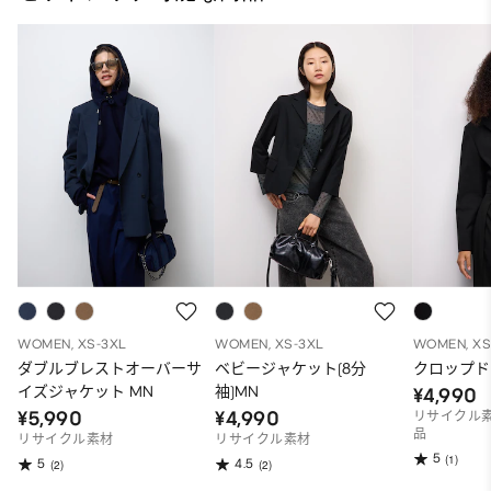
WOMEN, XS-3XL
WOMEN, XS-3XL
WOMEN, XS
ダブルブレストオーバーサ
ベビージャケット(8分
クロップド
イズジャケット MN
袖)MN
¥4,990
¥5,990
¥4,990
リサイクル素
品
リサイクル素材
リサイクル素材
5
(1)
5
4.5
(2)
(2)