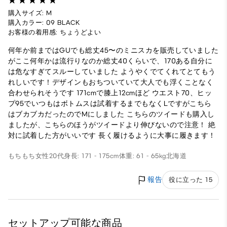
購入サイズ: M
購入カラー: 09 BLACK
お客様の着用感: ちょうどよい
何年か前まではGUでも総丈45〜のミニスカを販売していました
がここ何年かは流行りなのか総丈40くらいで、170ある自分に
は危なすぎてスルーしていました ようやくでてくれてとてもう
れしいです！デザインもおちついていて大人でも浮くことなく
合わせられそうです 171cmで膝上12cmほど ウエスト70、ヒッ
プ95でいつもはボトムスは試着するまでもなくLですがこちら
はブカブカだったのでMにしました こちらのツイードも購入し
ましたが、こちらのほうがツイードより伸びないので注意！ 絶
対に試着した方がいいです 長く履けるように大事に履きます！
もちもち
女性
20代
身長: 171 - 175cm
体重: 61 - 65kg
北海道
報告
役に立った 15
セットアップ可能な商品