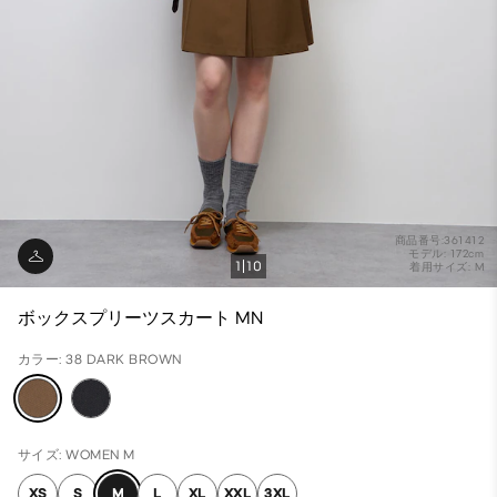
商品番号:361412
モデル: 172cm
1
10
着用サイズ: M
ボックスプリーツスカート MN
カラー: 38 DARK BROWN
サイズ: WOMEN M
XS
S
M
L
XL
XXL
3XL