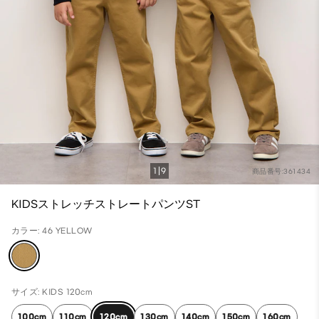
1
9
商品番号:361434
KIDSストレッチストレートパンツST
カラー: 46 YELLOW
サイズ: KIDS 120cm
100cm
110cm
120cm
130cm
140cm
150cm
160cm