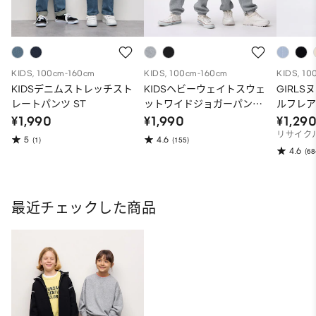
KIDS, 100cm-160cm
KIDS, 100cm-160cm
KIDS, 10
KIDSデニムストレッチスト
KIDSヘビーウェイトスウェ
GIRL
レートパンツ ST
ットワイドジョガーパンツ
ルフレア
(2025年度冬商品)
商品)
¥1,990
¥1,990
¥1,29
リサイク
5
4.6
(1)
(155)
4.6
(68
最近チェックした商品