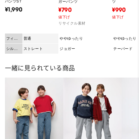
パンツST
ガーパンツ
ツ
¥1,990
¥790
¥990
値下げ
値下げ
リサイクル素材
フィッ
普通
ややゆったり
ややゆったり
ト
シルエ
ストレート
ジョガー
テーパード
ット
一緒に見られている商品