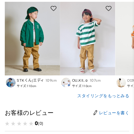
STKくん/エディ
109cm
OU_KII_☺︎
107cm
𝙾𝚄
サイズ:110cm
サイズ:110cm
サイズ
スタイリングをもっとみる
お客様のレビュー
レビューを書く
0
(0)