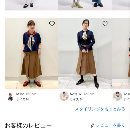
Miho
153cm
Natsuki
163cm
Yos
サイズ:M
サイズ:S
サイ
スタイリングをもっとみる
お客様のレビュー
レビューを書く