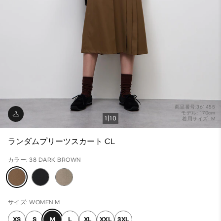
商品番号:361455
モデル: 170cm
1
10
着用サイズ: M
ランダムプリーツスカート CL
カラー: 38 DARK BROWN
サイズ: WOMEN M
XS
S
M
L
XL
XXL
3XL