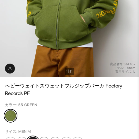
商品番号:361482
モデル: 186cm
1
11
着用サイズ: L
ヘビーウェイトスウェットフルジップパーカ Factory
Records PF
カラー: 55 GREEN
サイズ: MEN M