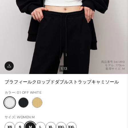
商品番号:361490
モデル: 170cm
1
13
着用サイズ: M
ブラフィールクロップドダブルストラップキャミソール
カラー: 01 OFF WHITE
サイズ: WOMEN M
XS
S
M
L
XL
XXL
3XL