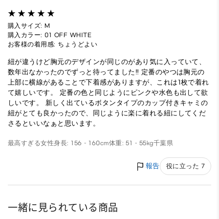
購入サイズ: M
購入カラー: 01 OFF WHITE
お客様の着用感: ちょうどよい
紐が違うけど胸元のデザインが同じのがあり気に入っていて、
数年出なかったのでずっと待ってました‼︎ 定番のやつは胸元の
上部に横線があることで下着感がありますが、これは1枚で着れ
て嬉しいです。 定番の色と同じようにピンクや水色も出して欲
しいです。 新しく出ているボタンタイプのカップ付きキャミの
紐がとても良かったので、同じように楽に着れる紐にしてくだ
さるといいなぁと思います。
最高すぎる
女性
身長: 156 - 160cm
体重: 51 - 55kg
千葉県
報告
役に立った 7
一緒に見られている商品