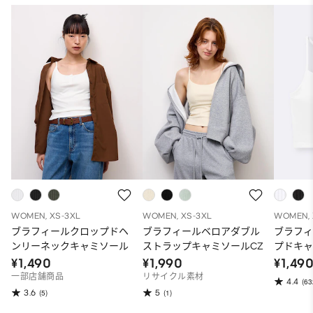
WOMEN, XS-3XL
WOMEN, XS-3XL
WOMEN, 
ブラフィールクロップドヘ
ブラフィールベロアダブル
ブラフィ
ンリーネックキャミソール
ストラップキャミソールCZ
プドキ
¥1,490
¥1,990
¥1,49
一部店舗商品
リサイクル素材
4.4
(63
3.6
5
(5)
(1)