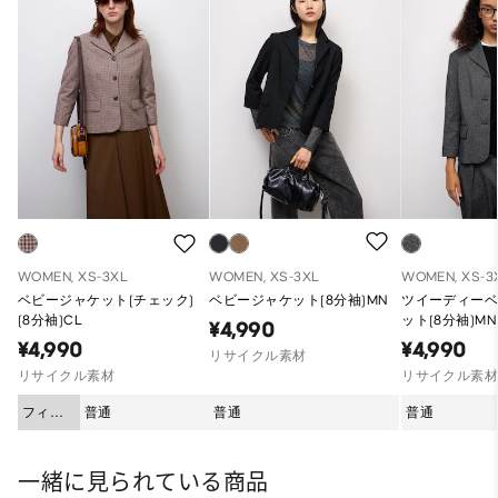
WOMEN, XS-3XL
WOMEN, XS-3XL
WOMEN, XS-3
ベビージャケット(チェック)
ベビージャケット(8分袖)MN
ツイーディー
(8分袖)CL
ット(8分袖)MN
¥4,990
¥4,990
¥4,990
リサイクル素材
リサイクル素材
リサイクル素
フィッ
普通
普通
普通
ト
一緒に見られている商品