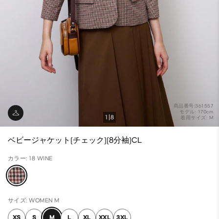
商品番号:361557
モデル: 170cm
1
8
着用サイズ: M
ベビージャケット(チェック)(8分袖)CL
カラー: 18 WINE
サイズ: WOMEN M
XS
S
M
L
XL
XXL
3XL