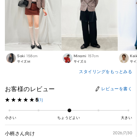
Saki
158cm
Minami
157cm
Kei
サイズ:M
サイズ:S
サイ
スタイリングをもっとみる
お客様のレビュー
レビューを書く
5
(1)
小さい
ちょうどよい
大きい
小柄さん向け
2026/7/30