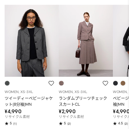
WOMEN, XS-3XL
WOMEN, XS-3XL
WOMEN, 
ツイーディーベビージャケ
ランダムプリーツチェック
ベビージ
ット(8分袖)MN
スカートCL
袖)MN
¥4,990
¥2,990
¥4,99
リサイクル素材
リサイクル素材
リサイク
5
5
4.5
(1)
(2)
(2)