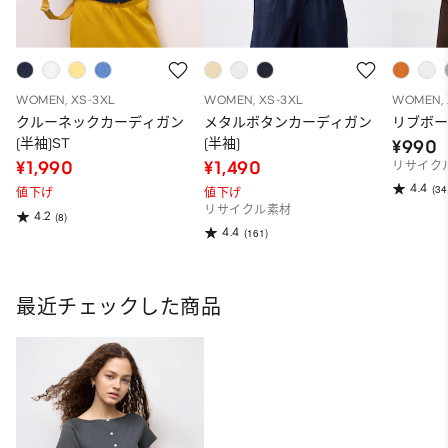
WOMEN, XS-3XL
WOMEN, XS-3XL
WOMEN, 
クルーネックカーディガン
メタルボタンカーディガン
リブボー
(半袖)ST
(半袖)
¥990
¥1,990
¥1,490
リサイク
4.4
(34
値下げ
値下げ
リサイクル素材
4.2
(8)
4.4
(161)
最近チェックした商品