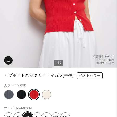
商品番号:361701
モデル: 171cm
1
10
着用サイズ: M
リブボートネックカーディガン(半袖)
ベストセラー
カラー: 16 RED
サイズ: WOMEN M
XS
S
M
L
XL
XXL
3XL