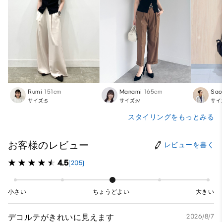
Rumi
151cm
Manami
165cm
Sa
サイズ:S
サイズ:M
サイ
スタイリングをもっとみる
お客様のレビュー
レビューを書く
4.5
(205)
小さい
ちょうどよい
大きい
デコルテがきれいに見えます
2026/8/7