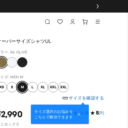
オーバーサイズシャツUL
ラー: 56 OLIVE
イズ: MEN M
XS
S
M
L
XL
XXL
3XL
サイズを確認する
¥2,990
サイズ選択のお悩みを
5
(5)
こちらで解決できます
ユニセックス