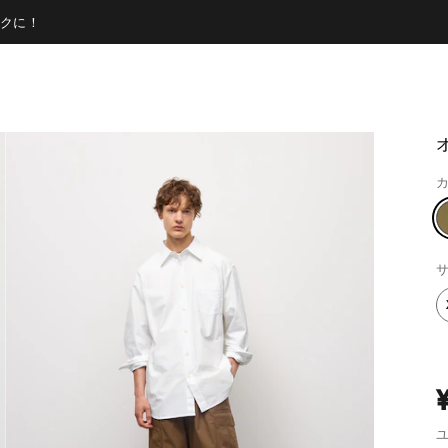
クに！
カ
サ