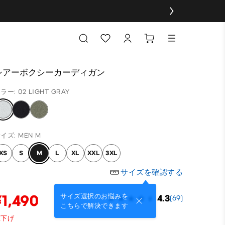
シアーボクシーカーディガン
ラー: 02 LIGHT GRAY
イズ: MEN M
XS
S
M
L
XL
XXL
3XL
サイズを確認する
¥1,490
サイズ選択のお悩みを
4.3
(69)
こちらで解決できます
値下げ