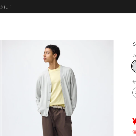
クに！
カ
サ