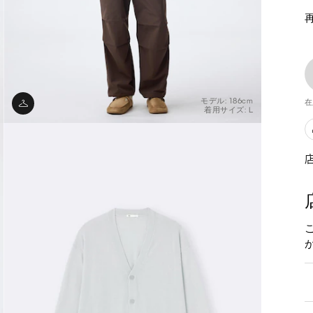
モデル: 186cm
在
着用サイズ: L