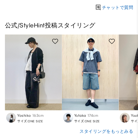
チャットで質問
公式/StyleHint投稿スタイリング
Yoshiko
163cm
Yutaka
174cm
Yuu
サイズ:ONE SIZE
サイズ:ONE SIZE
サイズ
スタイリングをもっとみる