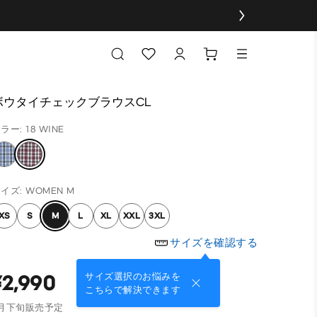
ボウタイチェックブラウスCL
ラー: 18 WINE
イズ: WOMEN M
XS
S
M
L
XL
XXL
3XL
サイズを確認する
¥2,990
サイズ選択のお悩みを
こちらで解決できます
8月下旬販売予定