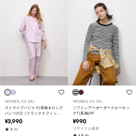
WOMEN, XS-3XL
WOMEN, XS-3XL
ストライプパジャマ(長袖＆ロング
ソフトシアーボーダークルーネッ
パンツ)CZ（リラックスフィッ
クT(長袖)PF
ト）
¥3,990
¥990
リサイクル素材
3
(1)
4.8
(6)