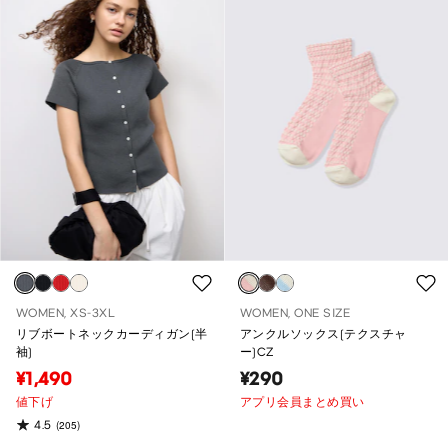
WOMEN, XS-3XL
WOMEN, ONE SIZE
リブボートネックカーディガン(半
アンクルソックス(テクスチャ
袖)
ー)CZ
¥1,490
¥290
値下げ
アプリ会員まとめ買い
4.5
(205)