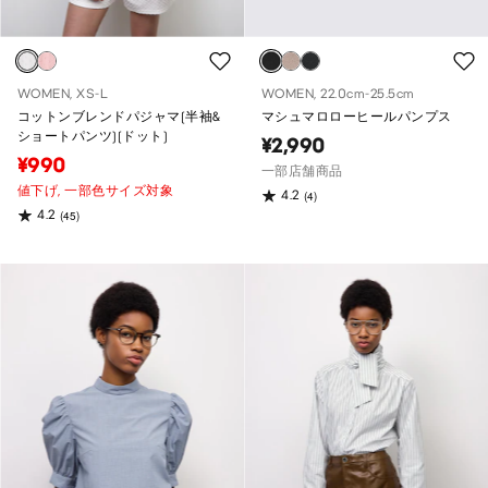
WOMEN, XS-L
WOMEN, 22.0cm-25.5cm
コットンブレンドパジャマ(半袖&
マシュマロローヒールパンプス
ショートパンツ)(ドット)
¥2,990
¥990
一部店舗商品
値下げ,
一部色サイズ対象
4.2
(4)
4.2
(45)