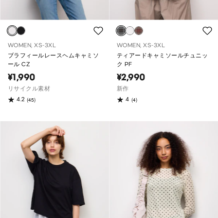
WOMEN, XS-3XL
WOMEN, XS-3XL
ブラフィールレースヘムキャミソ
ティアードキャミソールチュニッ
ール CZ
ク PF
¥1,990
¥2,990
リサイクル素材
新作
4.2
4
(45)
(4)