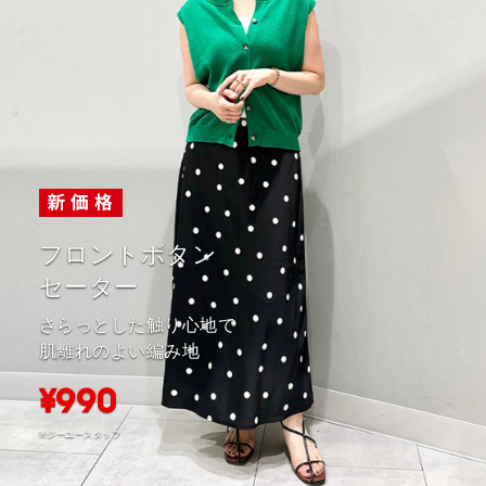
フロントボタン
セーター
さらっとした触り心地で
肌離れのよい編み地
¥990
※ジーユースタッフ