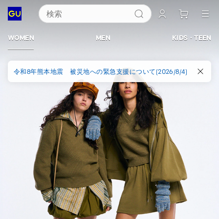
検索
ジ
ー
WOMEN
MEN
KIDS・TEEN
ユ
令和8年熊本地震 被災地への緊急支援について(2026/8/4)
ー