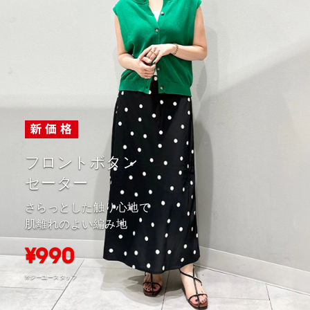
フロントボタン
セーター
さらっとした触り心地で
肌離れのよい編み地
¥990
※ジーユースタッフ