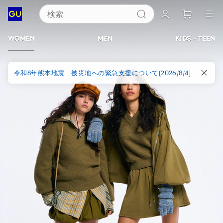
検索
ジ
ー
WOMEN
MEN
KIDS・TEEN
ユ
令和8年熊本地震 被災地への緊急支援について(2026/8/4)
ー