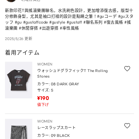
新款印花T與搖滾樂團聯名，水洗刷色設計，更加增添復古感，版型十
分修飾身型，尤其是袖口打褶的設計是點睛之筆！#guコーデ #guスタ
ッフ #gu #gustaffcode #gustyle #gustaff #聯名系列 #復古風格 #搖
滾樂團 #休閒穿搭 #出遊穿搭 #率性風格
2025/5/26 更新
着用アイテム
WOMEN
ウォッシュドグラフィックT The Rolling
Stones
カラー: 08 DARK GRAY
サイズ: S
¥190
値下げ
WOMEN
レースラップスカート
カラー: 09 BLACK