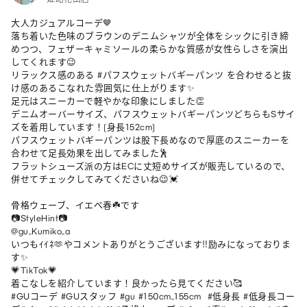
大人カジュアルコーデ🤎

落ち着いた色味のブラウンのデニムシャツが全体をシックに引き締
めつつ、フェザーキャミソールの柔らかな質感が女性らしさを演出
してくれます😉

リラックス感のある #パフスウェットバギーパンツ を合わせると抜
け感のあるこなれた雰囲気に仕上がります✨

足元はスニーカーで軽やかな印象にしました👏

デニムオーバーサイズ、パフスウェットバギーパンツどちらもSサイ
ズを着用しています！(身長152cm)

パフスウェットバギーパンツは股下長めなので厚底のスニーカーを
合わせて足長効果を出してみました🕺

フラットシューズ派の方はECに丈短めサイズが販売しているので、
併せてチェックしてみてくださいね😉💓

骨格ウェーブ、イエベ春☘️です

📷StyleHint📷

@gu_Kumiko_a

いつもｲｲﾈ🫶やコメントありがとうございます‼︎励みになっておりま
す✨

💗TikTok💗

着こなしを紹介しています！良かったら見てください🥰

#GUコーデ #GUスタッフ #gu #150cm_155cm  #低身長 #低身長コー