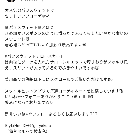
大人気のパフスウェットで

セットアップコーデ🩵💕

🎀パフスウェット🎀とは☺️

きめ細かいスポンジのように滑らかでふっくらした軽やかな素材の
スウェット😍

着心地もとってももよく肌触り最高ですよ🥰

#パフスウェットナロースカート 

は前後にダーツを入れたナローシルエットで腰まわりがスッキリ見
え、スリットが入っているので歩きやすいです👍👏

着用商品の詳細は下↓にスクロールでご覧いただけます❣️✨

スタイルヒントアプリで毎週コーディネートを投稿しています🥰

いいね⭐️やフォローありがとうございます🙇🏻‍♀️🥰

励みになっております☺️✨

是非いいね⭐️やフォローよろしくお願いします🙇🏻‍♀️

StyleHint🆔→@gu_yuka_o

（仙台セルバで検索🔍）
