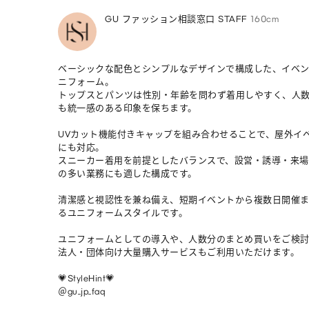
GU ファッション相談窓口 STAFF
160cm
ベーシックな配色とシンプルなデザインで構成した、イベ
ニフォーム。

トップスとパンツは性別・年齢を問わず着用しやすく、人
も統一感のある印象を保ちます。

UVカット機能付きキャップを組み合わせることで、屋外イ
にも対応。

スニーカー着用を前提としたバランスで、設営・誘導・来場
の多い業務にも適した構成です。

清潔感と視認性を兼ね備え、短期イベントから複数日開催
るユニフォームスタイルです。

ユニフォームとしての導入や、人数分のまとめ買いをご検討
法人・団体向け大量購入サービスもご利用いただけます。

💗StyleHint💗

＠gu_jp_faq
