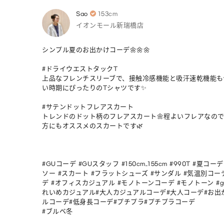
Sao
153cm
イオンモール新瑞橋店
シンプル夏のお出かけコーデ🌼🌼🌼

#ドライウエストタックT

上品なフレンチスリーブで、接触冷感機能と吸汗速乾機能も
い時期にぴったりのTシャツです✨

#サテンドットフレアスカート 

トレンドのドット柄のフレアスカート🌼程よいフレアなの
方にもオススメのスカートです🌿

#GUコーデ #GUスタッフ #150cm_155cm #990T #夏コー
ソー #スカート #フラットシューズ #サンダル #気温別コー
デ #オフィスカジュアル #モノトーンコーデ #モノトーン #g
れいめカジュアル#大人カジュアルコーデ#大人コーデ#お出
ルコーデ#低身長コーデ#プチプラ#プチプラコーデ

#ブルベ冬