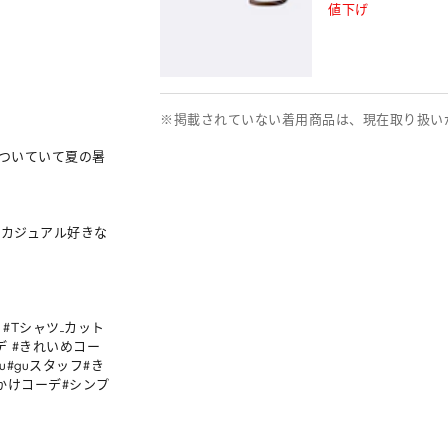
値下げ
※掲載されていない着用商品は、現在取り扱い
ついていて夏の暑
でカジュアル好きな
デ #Tシャツ_カット
デ #きれいめコー
u#guスタッフ#き
かけコーデ#シンプ