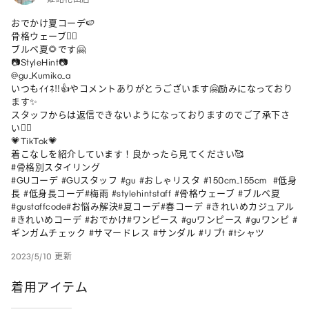
おでかけ夏コーデ🍉

骨格ウェーブ🏄‍♀️

ブルベ夏🌻です🤗

📷StyleHint📷

@gu_Kumiko_a

いつもｲｲﾈ‼👍︎やコメントありがとうございます🤗励みになっており
ます✨

スタッフからは返信できないようになっておりますのでご了承下さ
い🙇‍♀️

💗TikTok💗

着こなしを紹介しています！良かったら見てください🥰

#骨格別スタイリング

#GUコーデ #GUスタッフ #gu #おしゃリスタ #150cm_155cm  #低身
長 #低身長コーデ#梅雨 #stylehintstaff #骨格ウェーブ #ブルベ夏
#gustaffcode#お悩み解決#夏コーデ#春コーデ #きれいめカジュアル 
#きれいめコーデ #おでかけ#ワンピース #guワンピース #guワンピ #
ギンガムチェック #サマードレス #サンダル #リブt #tシャツ
2023/5/10 更新
着用アイテム