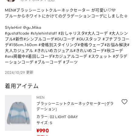
MEN#ブラッシーニットクルーネックセーター が可愛い🤍🩵

ブルーからホワイトにかけてのグラデーションコーデにしました☺️

StyleHint @gu_Mika

#gustaffcode #stylehintstaff #おしゃリスタ#大人コーデ #大人シン
プル#新作#シンプルコーデ#GUコーデ #GUスタッフ #プチプラコー
デ#155cm_160cm #骨格別スタイリング#骨格ウェーブ#お悩み解決#
大人カジュアル #きれいめカジュアル#きれいめコーデ#秋コーデ
#sns掲載中#着回しコーデ#カジュアルコーデ #スウェット #グラデ
ーションコーデ #ブルーコーデ #ブーツ
2024/10/29 更新
着用アイテム
MEN
ブラッシーニットクルーネックセーター(グラ
デーション)
カラー: 02 LIGHT GRAY
サイズ: S
¥990