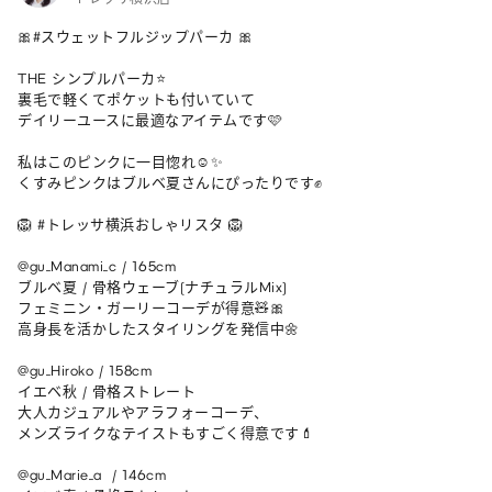
🎀#スウェットフルジップパーカ 🎀

THE シンプルパーカ⭐️

裏毛で軽くてポケットも付いていて

デイリーユースに最適なアイテムです🩷

私はこのピンクに一目惚れ☺️✨

くすみピンクはブルベ夏さんにぴったりです✊

🦁 #トレッサ横浜おしゃリスタ 🦁

@gu_Manami_c / 165cm 

ブルベ夏 / 骨格ウェーブ(ナチュラルMix)

フェミニン・ガーリーコーデが得意🧸🎀

高身長を活かしたスタイリングを発信中🌼

@gu_Hiroko / 158cm 

イエベ秋 / 骨格ストレート

大人カジュアルやアラフォーコーデ、

メンズライクなテイストもすごく得意です💄

@gu_Marie_a  / 146cm 
