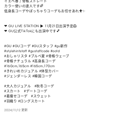
イエベ春 / 骨格ストレート

カラー使いの達人です🌈

低身長コーデやぽっちゃりコーデもお任せあれ🐥✨

❤︎ GU LIVE STATION ▶︎ 11月21日出演予定🦁

❤︎ GU公式TikTokにも出演中です💕

#GU #GUコーデ #GUスタッフ #gu新作

#stylehintstaff #gustaffcode #ootd

#おしゃリスタ #ブルベ夏 #骨格ウェーブ 

#骨格ナチュラル #高身長コーデ 

#160cm_165cm #165cm_170cm 

#きれいめカジュアル #体型カバー 

#ジェンダーレス #韓国コーデ

#大人カジュアル   #秋冬コーデ 

#スカート   #デートコーデ 

#着痩せコーデ   #スウェット 

#羽織り #ロングスカート
2024/11/12 更新