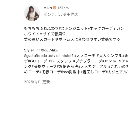
Mika
157cm
ポンテポルタ千住店
もちもちふわふわ🫧#スポンジニットvネックカーディガン 

ホワイトMサイズ着用🤍

丈の長いスカートやボトムスに合わせやすい丈感です☺️

StyleHint @gu_Mika

#gustaffcode #stylehintstaff #大人コーデ #大人シン
デ#GUコーデ #GUスタッフ #プチプラコーデ#155cm_160
ング#骨格ウェーブ#お悩み解決#大人カジュアル #きれいめ
めコーデ#冬春コーデ#sns掲載中#着回しコーデ#カジュア
2025/1/11 更新