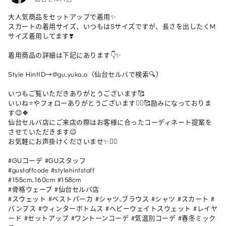
大人気商品をセットアップで着用✨

スカートの着用サイズ、いつもはSサイズですが、長さを出したくM
サイズ着用してます❣️

着用商品の詳細は下記にあります👇✨

Style HintID→@gu_yuka_o（仙台セルバで検索🔍）

いつもご覧いただきありがとうございます🥰

いいね⭐️やフォローありがとうございます🙇‍♀️🥰励みになっておりま
す😉🍀

仙台セルバ店にご来店の際はお客様に合ったコーディネート提案を
させていただきます😉

お気軽にお声掛けくださいませ✨🙇‍♀️

#GUコーデ #GUスタッフ 

#gustaffcode #stylehintstaff 

#155cm_160cm #158cm 

#骨格ウェーブ #仙台セルバ店 

#スウェット #ベストパーカ #シャツ_ブラウス #シャツ #スカート #
パンプス #ウィンターボトムス #ヘビーウェイトスウェット #レイヤ
ード #セットアップ #ワントーンコーデ #気温別コーデ #春冬ミック