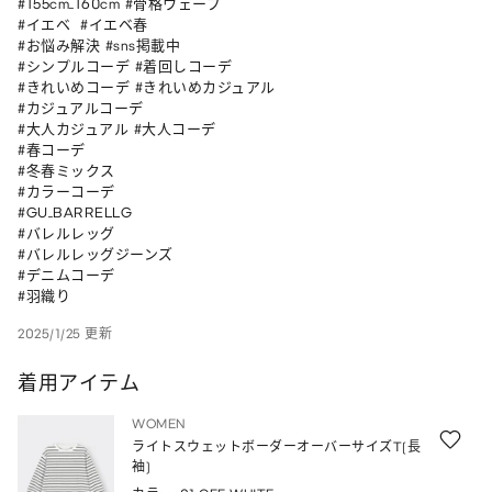
#155cm_160cm #骨格ウェーブ 

#イエベ  #イエベ春 

#お悩み解決 #sns掲載中

#シンプルコーデ #着回しコーデ

#きれいめコーデ #きれいめカジュアル

#カジュアルコーデ

#大人カジュアル #大人コーデ

#春コーデ

#冬春ミックス

#カラーコーデ

#GU_BARRELLG

#バレルレッグ

#バレルレッグジーンズ

#デニムコーデ

#羽織り
2025/1/25 更新
着用アイテム
WOMEN
ライトスウェットボーダーオーバーサイズT(長
袖)