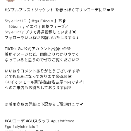
#ダブルブレストジャケット を春っぽくマリンコーデに🤍❤️💙

StyleHint ID【 @gu_Erina_a 】🧸🩰

   156cm  / イエベ / 骨格ウェーブ🦴

StyleHintアプリで毎週投稿しています💓

フォローやいいね♡お願いいたします☺️🌷

TikTok GU公式アカウント出演中🌼🩵

着用イメージなど、画像よりわかりやすく

なっていると思うのでぜひご覧ください🤍

いいねやコメントありがとうございます🥺

とても励みになっております😭🙏🏻💓

GUイオンモール新瑞橋店(名古屋市内です🍤)

へのご来店もお待ちしております🤗🫧

※着用商品の詳細は下記からご覧頂けます💕

#GUコーデ #GUスタッフ #gustaffcode

#gu #stylehintstaff
