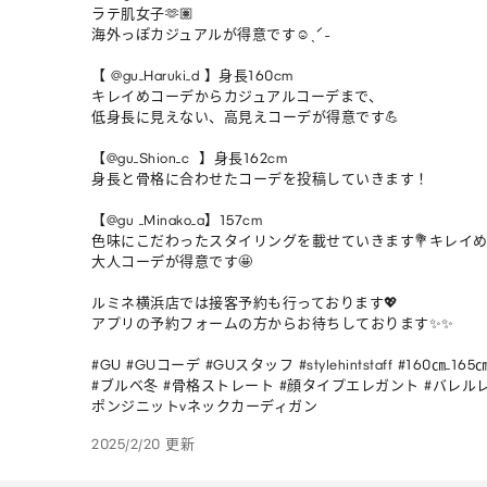
ラテ肌女子🫶🏽

海外っぽカジュアルが得意です☺︎ˎˊ˗

【 @gu_Haruki_d 】身長160cm

キレイめコーデからカジュアルコーデまで、

低身長に見えない、高見えコーデが得意です💪

【@gu_Shion_c  】身長162cm

身長と骨格に合わせたコーデを投稿していきます！

【@gu _Minako_a】157cm

色味にこだわったスタイリングを載せていきます💐キレイめ:
大人コーデが得意です🤩

ルミネ横浜店では接客予約も行っております💖

アプリの予約フォームの方からお待ちしております✨✨

#GU #GUコーデ #GUスタッフ #stylehintstaff #160㎝_165㎝
#ブルベ冬 #骨格ストレート #顔タイプエレガント #バレル
ポンジニットvネックカーディガン
2025/2/20 更新