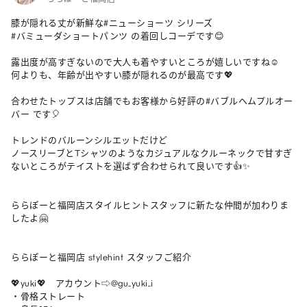
膝が隠れる丈が新鮮な#ニューショーツ シリーズ

#バミューダショートパンツ の着回しコーデです😊

露出度が高すぎないので大人も着やすいところが嬉しいですね☺️

何よりも、年齢が出やすい膝が隠れるのが最高です💖

合わせたトップスは店舗でもお客様から好評の#バブルヘムプルオー
バー です🎈

トレンドのバルーンシルエットだけど

ノースリーブとTシャツのようなカジュアルなクルーネックで甘すぎ
ないところがテイストを選ばず合わせられて良いです👍✨

ららぽーと福岡店スタイルヒントスタッフに新たな仲間が加わりま
したよ🤗

ららぽーと福岡店 stylehint スタッフご紹介

💖yuki💖　アカウント⇨@gu_yuki_i

・骨格ストレート
