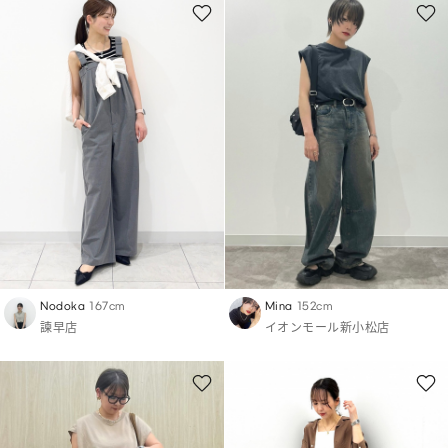
Nodoka
167cm
Mina
152cm
諫早店
イオンモール新小松店