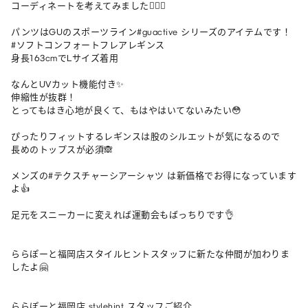
コーディネートを考えてみました💁🏻‍♀️

パンツはGUのスポーツライン#guactive シリーズのアイテムです！

#ソフトコンフォートフレアレギンス 

身長163cmでLサイズ着用

なんとUVカット機能付き✨

伸縮性が抜群！

とってもはき心地が良くて、もはやはいてないみたい😳

ぴったりフィットするレギンスは股のシルエットが気になるので

長めのトップスが必須🙈

メンズの#テクスチャーシアーシャツ は新価格でお得になっています
よ👍

足元をスニーカーに変えれば運動会もばっちりです👌

ららぽーと福岡店スタイルヒントスタッフに新たな仲間が加わりま
したよ🤗

ららぽーと福岡店 stylehint スタッフご紹介
