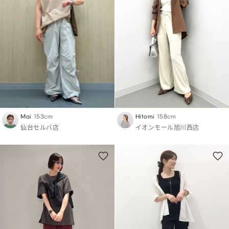
Mai
153cm
Hitomi
158cm
仙台セルバ店
イオンモール旭川西店