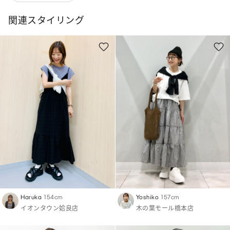
関連スタイリング
Haruka
154cm
Yoshiko
157cm
イオンタウン姶良店
木の葉モール橋本店