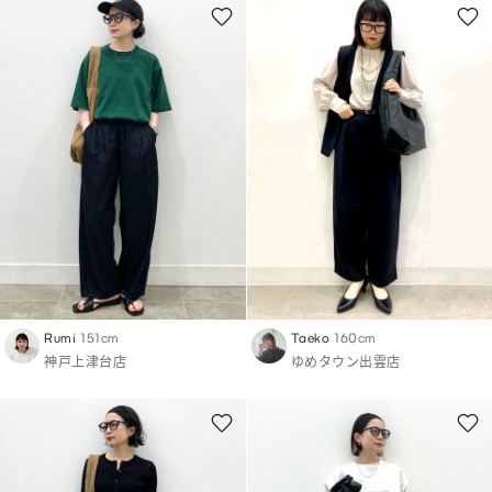
Rumi
151cm
Taeko
160cm
神戸上津台店
ゆめタウン出雲店