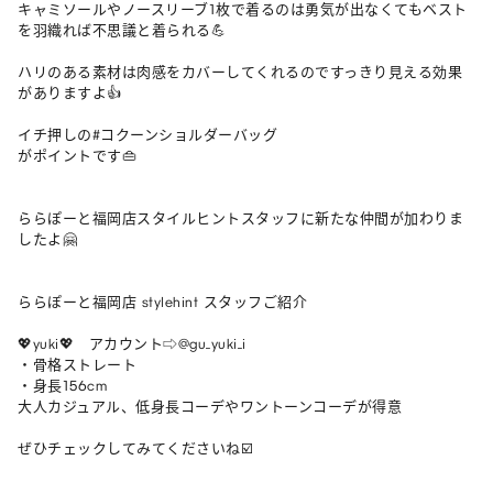
キャミソールやノースリーブ1枚で着るのは勇気が出なくてもベスト
を羽織れば不思議と着られる💪

ハリのある素材は肉感をカバーしてくれるのですっきり見える効果
がありますよ👍

イチ押しの#コクーンショルダーバッグ 

がポイントです👜

ららぽーと福岡店スタイルヒントスタッフに新たな仲間が加わりま
したよ🤗

ららぽーと福岡店 stylehint スタッフご紹介

💖yuki💖　アカウント⇨@gu_yuki_i

・骨格ストレート

・身長156cm

大人カジュアル、低身長コーデやワントーンコーデが得意

ぜひチェックしてみてくださいね☑️
