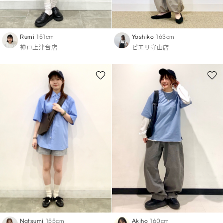
Rumi
151cm
Yoshiko
163cm
神戸上津台店
ピエリ守山店
Natsumi
155cm
Akiho
160cm