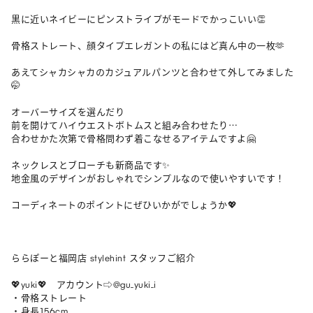
黒に近いネイビーにピンストライプがモードでかっこいい👏

骨格ストレート、顔タイプエレガントの私にはど真ん中の一枚🫶

あえてシャカシャカのカジュアルパンツと合わせて外してみました
🤭

オーバーサイズを選んだり

前を開けてハイウエストボトムスと組み合わせたり…

合わせかた次第で骨格問わず着こなせるアイテムですよ🤗

ネックレスとブローチも新商品です✨

地金風のデザインがおしゃれでシンプルなので使いやすいです！

コーディネートのポイントにぜひいかがでしょうか💖

ららぽーと福岡店 stylehint スタッフご紹介

💖yuki💖　アカウント⇨@gu_yuki_i

・骨格ストレート

・身長156cm
