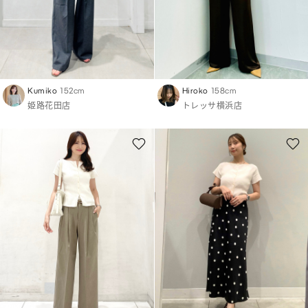
Kumiko
152cm
Hiroko
158cm
姫路花田店
トレッサ横浜店