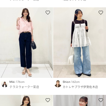
Miki
176cm
Shion
162cm
テラスウォーク一宮店
カトレヤプラザ伊勢佐木店