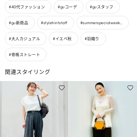
#40代ファッション
#guコーデ
#guスタッフ
#gu新商品
#stylehintstaff
#summerspecialweek...
#大人カジュアル
#イエベ秋
#羽織り
#骨格ストレート
関連スタイリング